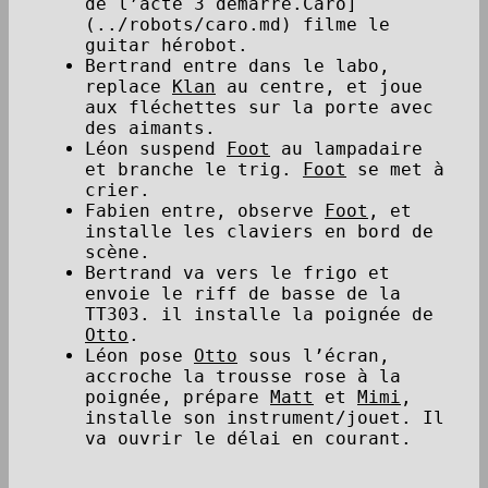
de l’acte 3 démarre.Caro]
(../robots/caro.md) filme le
guitar hérobot.
Bertrand entre dans le labo,
replace
Klan
au centre, et joue
aux fléchettes sur la porte avec
des aimants.
Léon suspend
Foot
au lampadaire
et branche le trig.
Foot
se met à
crier.
Fabien entre, observe
Foot
, et
installe les claviers en bord de
scène.
Bertrand va vers le frigo et
envoie le riff de basse de la
TT303. il installe la poignée de
Otto
.
Léon pose
Otto
sous l’écran,
accroche la trousse rose à la
poignée, prépare
Matt
et
Mimi
,
installe son instrument/jouet. Il
va ouvrir le délai en courant.