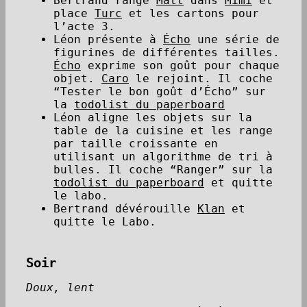
Bertrand range
Matt
dans
Mimi
et
place
Turc
et les cartons pour
l’acte 3.
Léon présente à
Écho
une série de
figurines de différentes tailles.
Écho
exprime son goût pour chaque
objet.
Caro
le rejoint. Il coche
“Tester le bon goût d’Écho” sur
la
todolist du paperboard
Léon aligne les objets sur la
table de la cuisine et les range
par taille croissante en
utilisant un algorithme de tri à
bulles. Il coche “Ranger” sur la
todolist du paperboard
et quitte
le labo.
Bertrand dévérouille
Klan
et
quitte le Labo.
Soir
Doux, lent