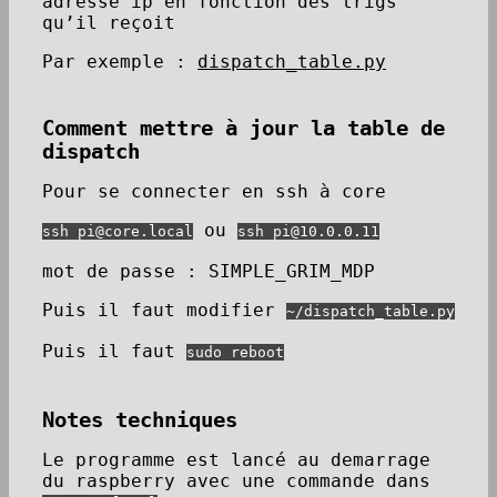
adresse ip en fonction des trigs
qu’il reçoit
Par exemple :
dispatch_table.py
Comment mettre à jour la table de
dispatch
Pour se connecter en ssh à core
ou
ssh pi@core.local
ssh pi@10.0.0.11
mot de passe : SIMPLE_GRIM_MDP
Puis il faut modifier
~/dispatch_table.py
Puis il faut
sudo reboot
Notes techniques
Le programme est lancé au demarrage
du raspberry avec une commande dans