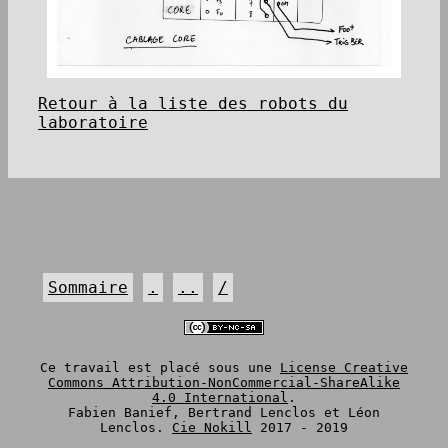
Retour à la liste des robots du
laboratoire
Sommaire
.
..
/
Ce travail est placé sous une
License Creative
Commons Attribution-NonCommercial-ShareAlike
4.0 International
.
Fabien Banief, Bertrand Lenclos et Léon
Lenclos.
Cie Nokill
2017 - 2019