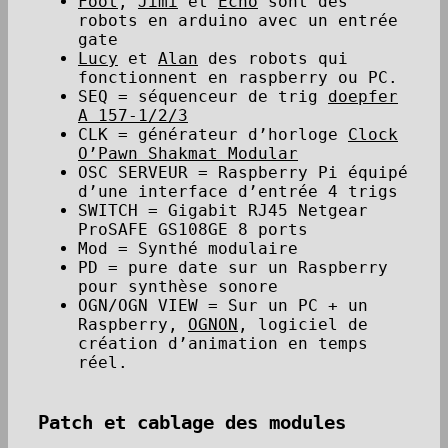
Foot
,
Jimi
et
Écho
sont des
robots en arduino avec un entrée
gate
Lucy
et
Alan
des robots qui
fonctionnent en raspberry ou PC.
SEQ = séquenceur de trig
doepfer
A 157-1/2/3
CLK = générateur d’horloge
Clock
O’Pawn Shakmat Modular
OSC SERVEUR = Raspberry Pi équipé
d’une interface d’entrée 4 trigs
SWITCH = Gigabit RJ45 Netgear
ProSAFE GS108GE 8 ports
Mod = Synthé modulaire
PD = pure date sur un Raspberry
pour synthèse sonore
OGN/OGN VIEW = Sur un PC + un
Raspberry,
OGNON
, logiciel de
création d’animation en temps
réel.
Patch et cablage des modules