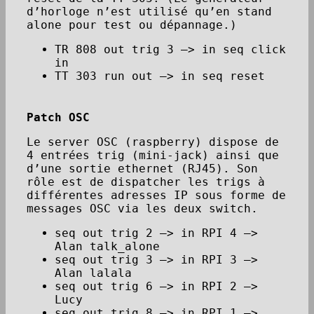
d’horloge n’est utilisé qu’en stand
alone pour test ou dépannage.)
TR 808 out trig 3 —> in seq click
in
TT 303 run out —> in seq reset
Patch OSC
Le server OSC (raspberry) dispose de
4 entrées trig (mini-jack) ainsi que
d’une sortie ethernet (RJ45). Son
rôle est de dispatcher les trigs à
différentes adresses IP sous forme de
messages OSC via les deux switch.
seq out trig 2 —> in RPI 4 —>
Alan talk_alone
seq out trig 3 —> in RPI 3 —>
Alan lalala
seq out trig 6 —> in RPI 2 —>
Lucy
seq out trig 8 —> in RPI 1 —>