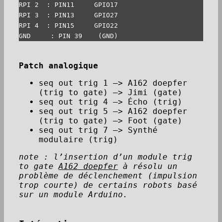
RPI 2  : PIN11     GPIO17

RPI 3  : PIN13     GPIO27

RPI 4  : PIN15     GPIO22

Patch analogique
seq out trig 1 —> A162 doepfer
(trig to gate) —> Jimi (gate)
seq out trig 4 —> Écho (trig)
seq out trig 5 —> A162 doepfer
(trig to gate) —> Foot (gate)
seq out trig 7 —> Synthé
modulaire (trig)
note : l’insertion d’un module trig
to gate
A162 doepfer
à résolu un
problème de déclenchement (impulsion
trop courte) de certains robots basé
sur un module Arduino.