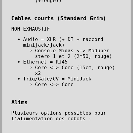
(+rouge))
Cables courts (Standard Grim)
NON EXHAUSTIF
Audio = XLR (+ DI + raccord
minijack/jack)
Console Midas <–> Moduber
stero 1 et 2 (2m50, rouge)
Ethernet = RJ45
Core <–> Core (15cm, rouge)
x2
Trig/Gate/CV = MiniJack
Core <–> Core
Alims
Plusieurs options possibles pour
l’alimentation des robots :