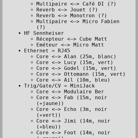
Multipaire <–> Café DI (?)
Reverb <–> Jouet (?)
Reverb <–> Monotron (?)
Multipaire <–> Micro Fabien
(?)
HF Sennheiser
Récepteur <–> Cube Matt
Eméteur <–> Micro Matt
Ethernet = RJ45
Core <–> Alan (25m, blanc)
Core <–> Lucy (15m, vert)
Core <–> Godel (15m, vert)
Core <–> Ottomann (15m, vert)
Core <–> Ail (10m, bleu)
Trig/Gate/CV = MiniJack
Core <–> Modulaire Ber
Core <–> Fab (15m, noir
(+jaune))
Core <–> Echo (3m, noir
(+vert))
Core <–> Jimi (14m, noir
(+bleu))
Core <–> Foot (14m, noir