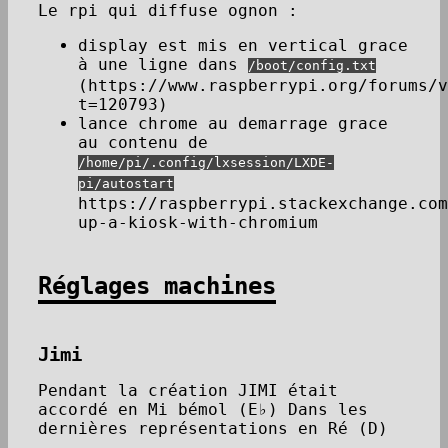
Le rpi qui diffuse ognon :
display est mis en vertical grace
à une ligne dans
/boot/config.txt
(https://www.raspberrypi.org/forums/v
t=120793)
lance chrome au demarrage grace
au contenu de
/home/pi/.config/lxsession/LXDE-
pi/autostart
https://raspberrypi.stackexchange.com
up-a-kiosk-with-chromium
Réglages machines
Jimi
Pendant la création JIMI était
accordé en Mi bémol (E♭) Dans les
dernières représentations en Ré (D)