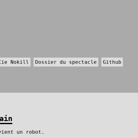
Cie Nokill
Dossier du spectacle
Github
ain
vient un robot.