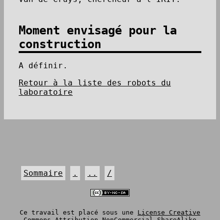
Moment envisagé pour la
construction
A définir.
Retour à la liste des robots du
laboratoire
Sommaire
.
..
/
Ce travail est placé sous une
License Creative
Commons Attribution-NonCommercial-ShareAlike