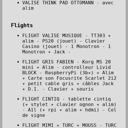
VALISE THINK PAD OTTOMANN - avec
alim
Flights
FLIGHT VALISE MUSIQUE - TT303 +
alim - PS20 (jouet) - Clavier
Casino (jouet) - 1 Monotron - 1
Monotron + Jack -
FLIGHT GRIS FABIEN - Korg MS 20
mini + Alim - controlleur Livid
BLOCK - RaspberryPi (3b+) + Alim
+ Carte son Focusrite Scarlet 2i2
+ petit cable gris + câbles Jack
+ D.I. - Clavier + souris
FLIGHT CINTIQ - tablette cintiq
(+ stylet + clavier ognon + alim)
- Aïl (+ rpi + alim + hdmi) - Col
de signe
FLIGHT MIMI + TURC + MOUSS - TURC